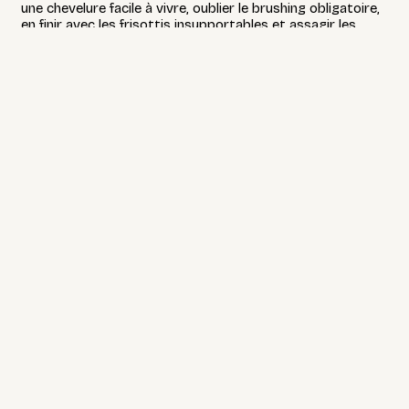
une chevelure facile à vivre, oublier le brushing obligatoire,
en finir avec les frisottis insupportables et assagir les
boucles indomptables. Que l'on choisisse un lissé chic au
tombé impeccable ou un lissé sage, souple et délicat, le
coiffage devient un jeu d'enfant, les cheveux n'ont jamais
été aussi soyeux et le résultat durable.
Le plus ? Le lissage est personnalisé selon vos souhaits
pour un résultat qui évite le plat, tout en dominant les
zones les plus rebelles de vos cheveux.
Les résultats durent 3 mois.
Durée moyenne : 2h
Découvrez encore plus d'infos sur le lissage français
juste
ici
.
Le prix comprend
Diagnostic expert
Pré-shampoing aux propriétés exfoliantes
Application de la kératine végétale
Brushing & finition lisseur
Cheveux courts / mi-longs
350€
Cheveux longs
450€